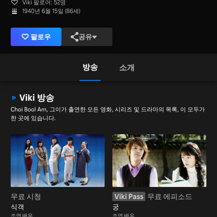
Viki 팔로어: 52명
1940년 6월 15일 (86세)
팔로우
공유
방송
소개
Viki 방송
Choi Bool Am, 그이가 출연한 모든 영화, 시리즈 및 드라마의 목록, 이 모두가
한 곳에 있습니다.
무료 시청
Viki Pass
무료 에피소드
식객
궁
조연 배우
조연 배우