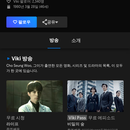
Viki 팔로어: 2,340명
1980년 3월 28일 (46세)
팔로우
공유
방송
소개
Viki 방송
Cho Seung Woo, 그이가 출연한 모든 영화, 시리즈 및 드라마의 목록, 이 모두
가 한 곳에 있습니다.
무료 시청
Viki Pass
무료 에피소드
라이프
비밀의 숲
주연 배우
주연 배우
이(가) Hwang Si Mok(으)로