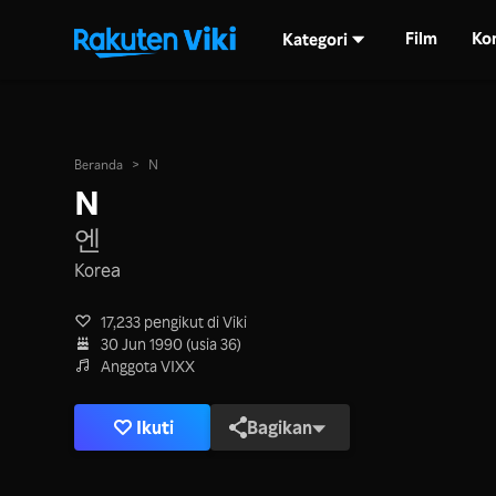
Film
Ko
Kategori
Beranda
>
N
N
엔
Korea
17,233 pengikut di Viki
30 Jun 1990 (usia 36)
Anggota VIXX
Ikuti
Bagikan