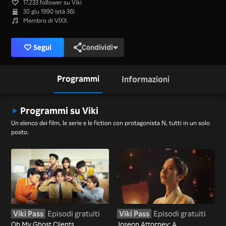
17,233 follower su Viki
30 giu 1990 (età 36)
Membro di VIXX
Segui
Condividi
Programmi
Informazioni
Programmi su Viki
Un elenco dei film, le serie e le fiction con protagonista N, tutti in un solo
posto.
Viki Pass
Episodi gratuiti
Viki Pass
Episodi gratuiti
Oh My Ghost Clients
Joseon Attorney: A