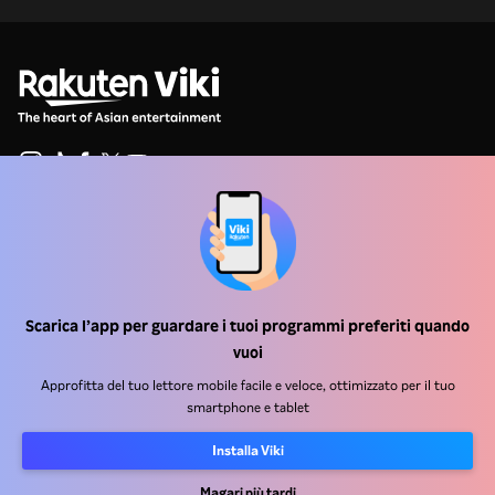
Centro assistenza
Lavora Con Noi
Scarica l’app per guardare i tuoi programmi preferiti quando
Partner per la distribuzione
vuoi
Inserzionisti
Approfitta del tuo lettore mobile facile e veloce, ottimizzato per il tuo
Centro stampa
smartphone e tablet
Installa Viki
Condizioni d'uso
Informativa sulla privacy
Magari più tardi