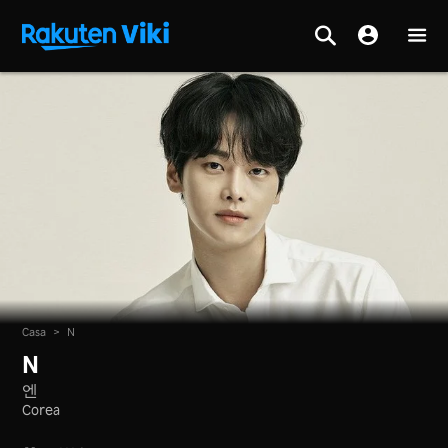
Casa
>
N
N
엔
Corea