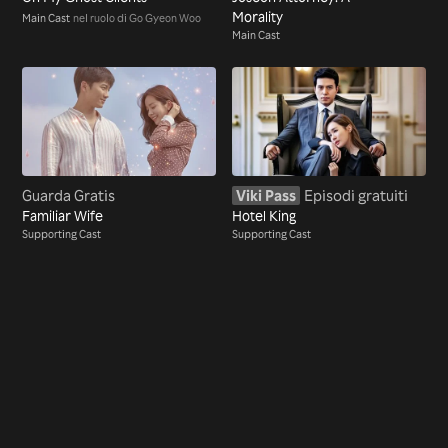
Morality
Main Cast
nel ruolo di Go Gyeon Woo
Main Cast
Guarda Gratis
Viki Pass
Episodi gratuiti
Familiar Wife
Hotel King
Supporting Cast
Supporting Cast