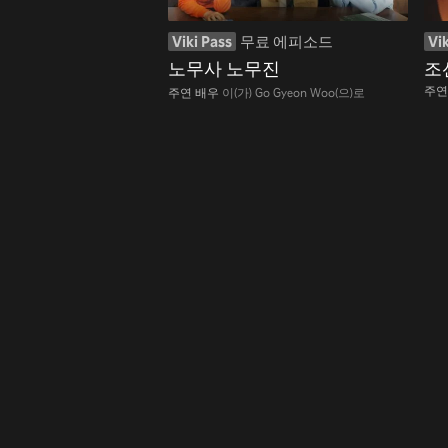
Viki Pass
무료 에피소드
Vik
노무사 노무진
조
주연
주연 배우
이(가) Go Gyeon Woo(으)로