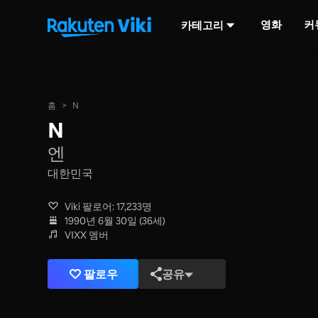
영화
커
카테고리
홈
>
N
N
엔
대한민국
Viki 팔로어: 17,233명
1990년 6월 30일 (36세)
VIXX 멤버
팔로우
공유