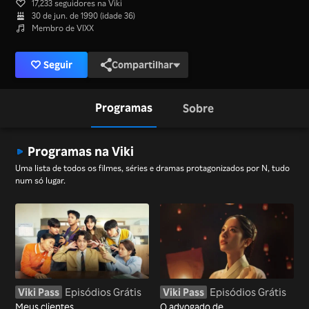
17,233 seguidores na Viki
30 de jun. de 1990 (idade 36)
Membro de VIXX
Seguir
Compartilhar
Programas
Sobre
Programas na Viki
Uma lista de todos os filmes, séries e dramas protagonizados por N, tudo
num só lugar.
Viki Pass
Episódios Grátis
Viki Pass
Episódios Grátis
Meus clientes
O advogado de