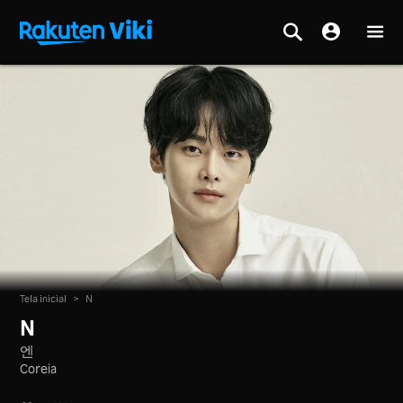
Tela inicial
>
N
N
엔
Coreia