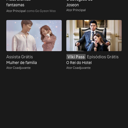
fantasmas
Joseon
Ator Principal
Ator Principal
como Go Gyeon Woo
Assista Grátis
Viki Pass
Episódios Grátis
Mulher de família
O Rei do Hotel
Ator Coadjuvante
Ator Coadjuvante