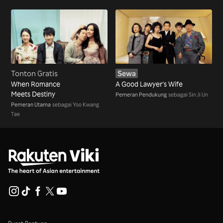
Tonton Gratis
Sewa
When Romance
A Good Lawyer's Wife
Meets Destiny
Pemeran Pendukung
sebagai Sin Ji Un
Pemeran Utama
sebagai Yoo Kwang
Tae