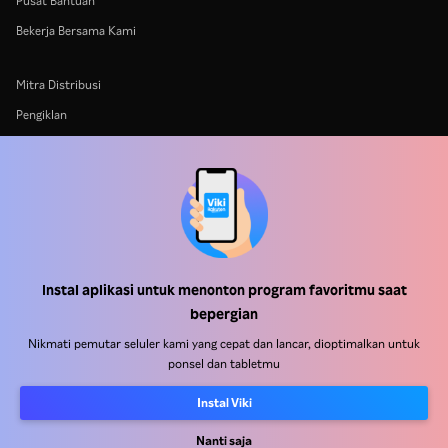
Pusat Bantuan
Bekerja Bersama Kami
Mitra Distribusi
Pengiklan
Pusat Pers
Ketentuan Penggunaan
Kebijakan Privasi
Kebijakan Cookie dan Teknologi Penelusuran
Kebijakan Hak Cipta
Instal aplikasi untuk menonton program favoritmu saat
bepergian
Nikmati pemutar seluler kami yang cepat dan lancar, dioptimalkan untuk
ponsel dan tabletmu
Instal Viki
Rakuten
Rakuten Kobo
Rakuten Viber
Rakuten Travel
More services
About Rakuten
Nanti saja