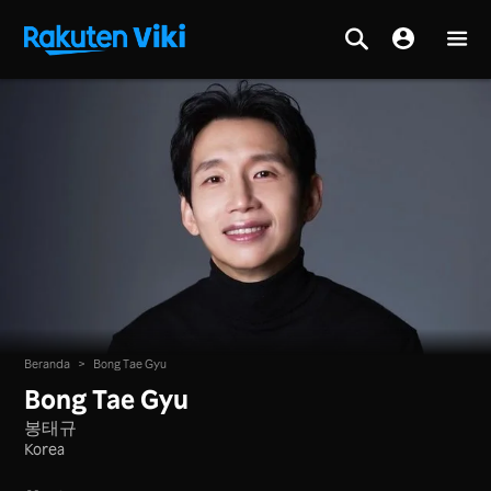
Beranda
>
Bong Tae Gyu
Bong Tae Gyu
봉태규
Korea