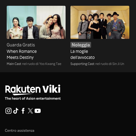
Guarda Gratis
Noleggia
When Romance
La moglie
Meets Destiny
dell'avvocato
Main Cast
nel ruolo di Yoo Kwang Tae
Supporting Cast
nel ruolo di Sin Ji Un
Centro assistenza