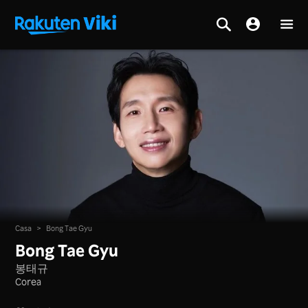
Casa
>
Bong Tae Gyu
Bong Tae Gyu
봉태규
Corea