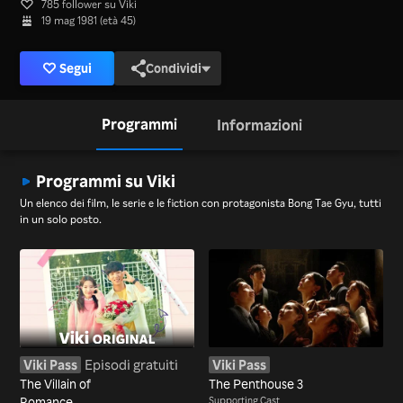
785 follower su Viki
19 mag 1981 (età 45)
Segui
Condividi
Programmi
Informazioni
Programmi su Viki
Un elenco dei film, le serie e le fiction con protagonista Bong Tae Gyu, tutti
in un solo posto.
Viki Pass
Episodi gratuiti
Viki Pass
The Villain of
The Penthouse 3
Romance
Supporting Cast