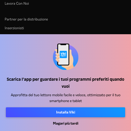
Lavora Con Noi
Partner per la distribuzione
Inserzionisti
Centro stampa
Condizioni d'uso
Informativa sulla privacy
Informativa sui cookie e sulla Tecnologia di tracciamento
Politica sul copyright
Scarica l’app per guardare i tuoi programmi preferiti quando
vuoi
Approfitta del tuo lettore mobile facile e veloce, ottimizzato per il tuo
smartphone e tablet
Installa Viki
Rakuten
Rakuten Kobo
Rakuten Viber
Rakuten Travel
More services
About Rakuten
Magari più tardi