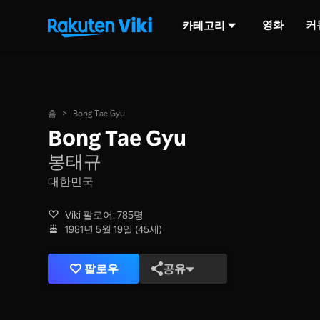
영화
커
카테고리
홈
>
Bong Tae Gyu
Bong Tae Gyu
봉태규
대한민국
Viki 팔로어: 785명
1981년 5월 19일 (45세)
팔로우
공유