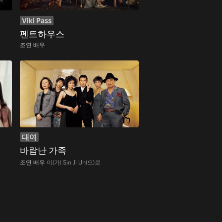
Viki Pass
펜트하우스
조연 배우
대여
바람난 가족
조연 배우
이(가) Sin Ji Un(으)로