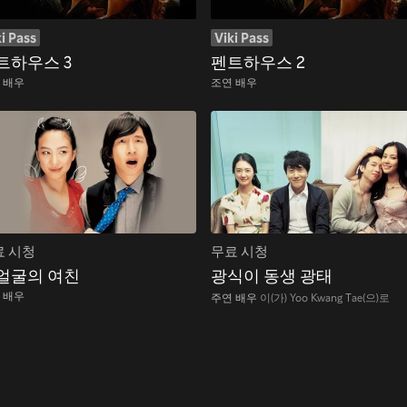
i Pass
Viki Pass
트하우스 3
펜트하우스 2
 배우
조연 배우
료 시청
무료 시청
얼굴의 여친
광식이 동생 광태
 배우
주연 배우
이(가) Yoo Kwang Tae(으)로