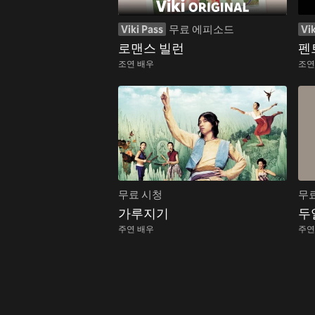
Viki Pass
무료 에피소드
Vik
로맨스 빌런
펜
조연 배우
조연
무료 시청
무
가루지기
두
주연 배우
주연