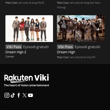
Main Cast
nel ruolo di Jang Ma Ri
Main Cast
nel ruolo di Yang Seo Yeun
(Young)
Viki Pass
Episodi gratuiti
Viki Pass
Episodi gratuiti
Dream High 2
Dream High
Cameo
Main Cast
nel ruolo di Ko Hye Mi