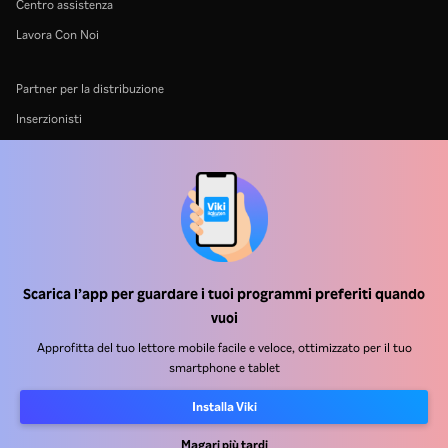
Centro assistenza
Lavora Con Noi
Partner per la distribuzione
Inserzionisti
Centro stampa
Condizioni d'uso
Informativa sulla privacy
Informativa sui cookie e sulla Tecnologia di tracciamento
Politica sul copyright
Scarica l’app per guardare i tuoi programmi preferiti quando
vuoi
Approfitta del tuo lettore mobile facile e veloce, ottimizzato per il tuo
smartphone e tablet
Installa Viki
Rakuten
Rakuten Kobo
Rakuten Viber
Rakuten Travel
More services
About Rakuten
Magari più tardi