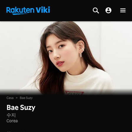
Casa
>
Bae Suzy
Bae Suzy
수지
Corea