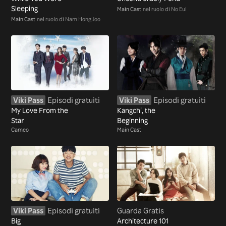
Sleeping
Main Cast
nel ruolo di No Eul
Main Cast
nel ruolo di Nam Hong Joo
Viki Pass
Episodi gratuiti
Viki Pass
Episodi gratuiti
My Love From the
Kangchi, the
Star
Beginning
Cameo
Main Cast
Viki Pass
Episodi gratuiti
Guarda Gratis
Big
Architecture 101