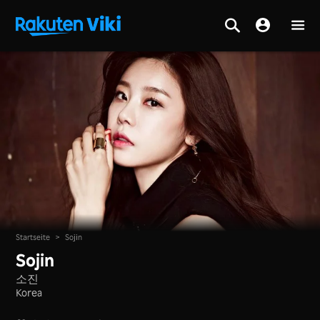
Startseite
>
Sojin
Sojin
소진
Korea