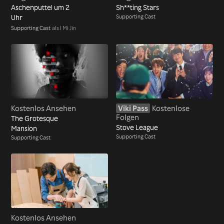
Aschenputtel um 2
Sh**ting Stars
Uhr
Supporting Cast
Supporting Cast
als I Mi Jin
Kostenlos Ansehen
Viki Pass
Kostenlose
Folgen
The Grotesque
Stove League
Mansion
Supporting Cast
Supporting Cast
Kostenlos Ansehen