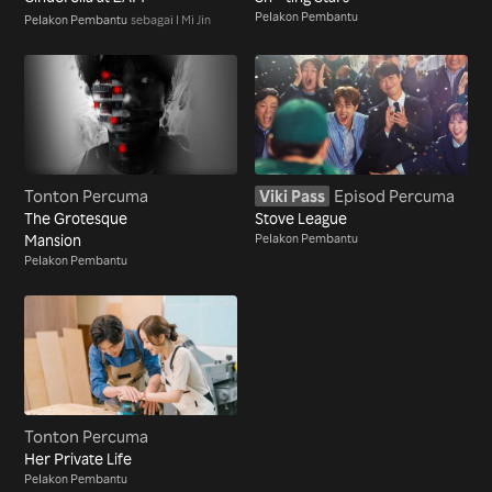
Pelakon Pembantu
Pelakon Pembantu
sebagai I Mi Jin
Tonton Percuma
Viki Pass
Episod Percuma
The Grotesque
Stove League
Mansion
Pelakon Pembantu
Pelakon Pembantu
Tonton Percuma
Her Private Life
Pelakon Pembantu