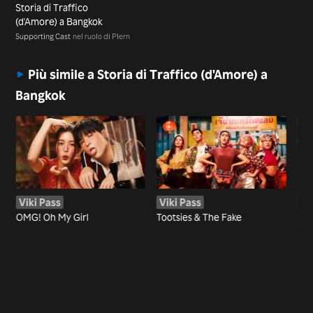
Storia di Traffico
(d'Amore) a Bangkok
Supporting Cast
nel ruolo di Plern
Più simile a Storia di Traffico (d'Amore) a
Bangkok
Viki Pass
Viki Pass
Vi
OMG! Oh My Girl
Tootsies & The Fake
Io 
am