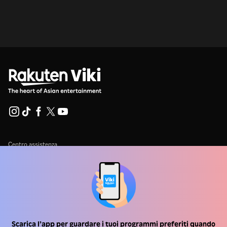
Centro assistenza
Lavora Con Noi
Partner per la distribuzione
Inserzionisti
Centro stampa
Scarica l’app per guardare i tuoi programmi preferiti quando