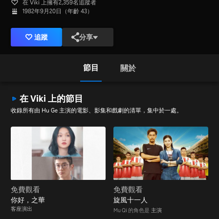
在 Viki 上擁有2,359名追蹤者
1982年9月20日（年齡 43）
追蹤
分享
節目
關於
在 Viki 上的節目
收錄所有由 Hu Ge 主演的電影、影集和戲劇的清單，集中於一處。
免費觀看
免費觀看
你好，之華
旋風十一人
客座演出
Mu Qi 的角色是
主演