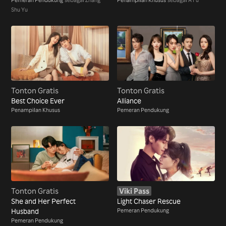
Shu Yu
Tonton Gratis
Tonton Gratis
Best Choice Ever
Alliance
Penampilan Khusus
Pemeran Pendukung
Tonton Gratis
Viki Pass
She and Her Perfect
Light Chaser Rescue
Husband
Pemeran Pendukung
Pemeran Pendukung