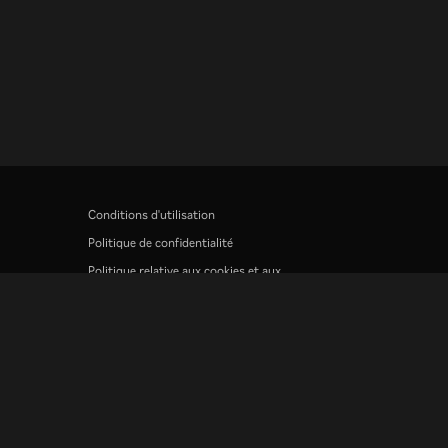
Conditions d'utilisation
Politique de confidentialité
Politique relative aux cookies et aux
technologies de suivi
Politique de droits d'auteur