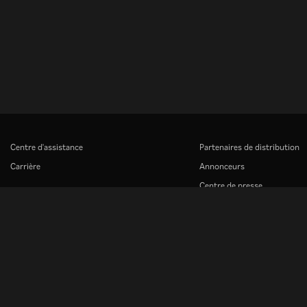
Centre d'assistance
Partenaires de distribution
Carrière
Annonceurs
Centre de presse
Rakuten
Rakuten Kobo
Rakuten Viber
Rakuten Travel
More services
About Rakuten