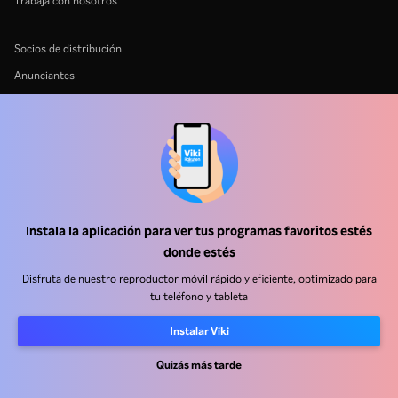
Trabaja con nosotros
Socios de distribución
Anunciantes
Centro de prensa
Términos de Uso
Política de Privacidad
Política de cookies y tecnologías de seguimiento
Política de derechos de autor
Instala la aplicación para ver tus programas favoritos estés
donde estés
Disfruta de nuestro reproductor móvil rápido y eficiente, optimizado para
tu teléfono y tableta
Instalar Viki
Rakuten
Rakuten Kobo
Rakuten Viber
Rakuten Travel
More services
About Rakuten
Quizás más tarde