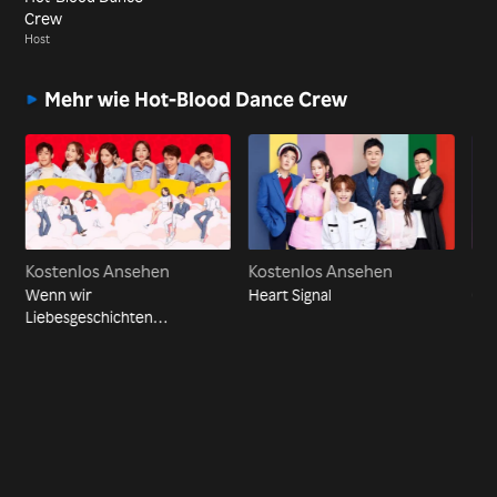
Crew
Host
Mehr wie Hot-Blood Dance Crew
Kostenlos Ansehen
Kostenlos Ansehen
Ko
Wenn wir
Heart Signal
Ch
Liebesgeschichten
schreiben