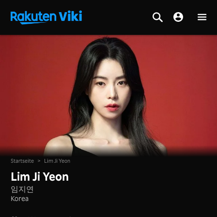
Startseite
>
Lim Ji Yeon
Lim Ji Yeon
임지연
Korea