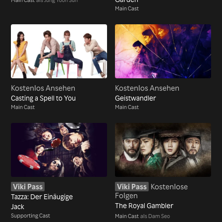
Main Cast
Kostenlos Ansehen
Kostenlos Ansehen
Casting a Spell to You
Geistwandler
Main Cast
Main Cast
Viki Pass
Viki Pass
Kostenlose
Folgen
Tazza: Der Einäugige
The Royal Gambler
Jack
Supporting Cast
Main Cast
als Dam Seo