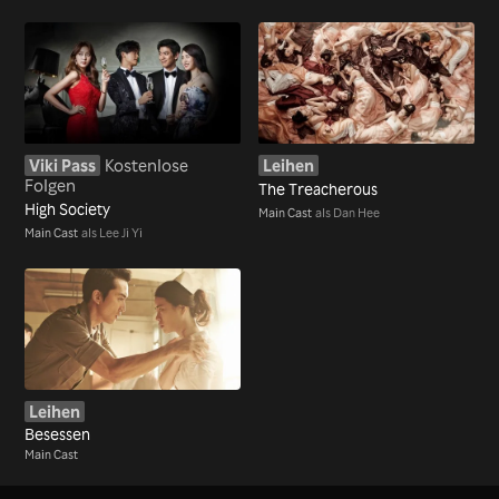
Viki Pass
Kostenlose
Leihen
Folgen
The Treacherous
High Society
Main Cast
als Dan Hee
Main Cast
als Lee Ji Yi
Leihen
Besessen
Main Cast