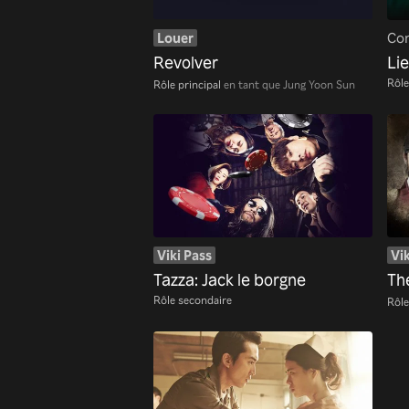
Louer
Con
Revolver
Li
Rôle
Rôle principal
en tant que Jung Yoon Sun
Viki Pass
Vik
Tazza: Jack le borgne
Th
Rôle secondaire
Rôle