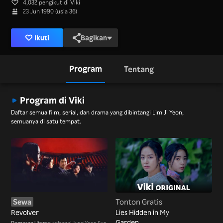
4,032 pengikut di Viki
23 Jun 1990 (usia 36)
Ikuti
Bagikan
Program
Tentang
Program di Viki
Daftar semua film, serial, dan drama yang dibintangi Lim Ji Yeon,
semuanya di satu tempat.
Sewa
Tonton Gratis
Revolver
Lies Hidden in My
Garden
Pemeran Utama
sebagai Jung Yoon Sun