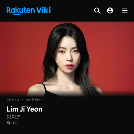
Beranda
>
Lim Ji Yeon
Lim Ji Yeon
임지연
Korea