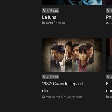
Viki Pass
Vik
La luna
Ph
Reparto Principal
Repa
Viki Pass
Vik
1987: Cuando llega el
El
día
en
Cameo
como Kim Jeong Nam
Repa