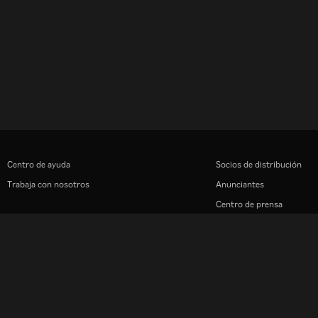
Centro de ayuda
Socios de distribución
Trabaja con nosotros
Anunciantes
Centro de prensa
Rakuten
Rakuten Kobo
Rakuten Viber
Rakuten Travel
More services
About Rakuten