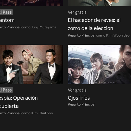
i Pass
Ver gratis
antom
El hacedor de reyes: el
rto Principal
como Junji Murayama
zorro de la elección
Reparto Principal
como Kim Woon Beo
i Pass
Ver gratis
 espía: Operación
Ojos fríos
Reparto Principal
cubierta
rto Principal
como Kim Chul Soo