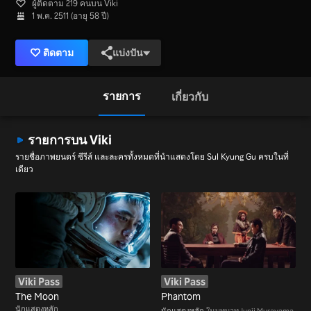
ผู้ติดตาม 219 คนบน Viki
1 พ.ค. 2511 (อายุ 58 ปี)
ติดตาม
แบ่งปัน
รายการ
เกี่ยวกับ
รายการบน Viki
รายชื่อภาพยนตร์ ซีรีส์ และละครทั้งหมดที่นำแสดงโดย Sul Kyung Gu ครบในที่
เดียว
Viki Pass
Viki Pass
The Moon
Phantom
นักแสดงหลัก
นักแสดงหลัก
ในบทบาท Junji Murayama