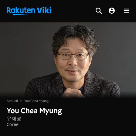
Accueil
>
You Chea Myung
You Chea Myung
유재명
Corée