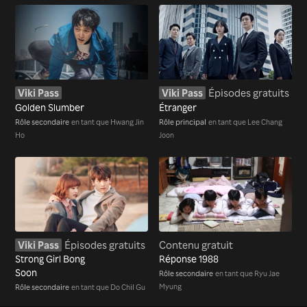
Viki Pass
Viki Pass
Épisodes gratuits
Golden Slumber
Étranger
Rôle secondaire
en tant que Hwang Jin
Rôle principal
en tant que Lee Chang
Ho
Joon
Viki Pass
Épisodes gratuits
Contenu gratuit
Strong Girl Bong
Réponse 1988
Soon
Rôle secondaire
en tant que Ryu Jae
Myung
Rôle secondaire
en tant que Do Chil Gu