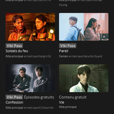
Hyung
Viki Pass
Viki Pass
Soldats du feu
Pareil
Rôle principal
en tant que Kang In Gi
Caméo
en tant que Security Guard
Viki Pass
Épisodes gratuits
Contenu gratuit
Confession
Vie
Rôle principal
Rôle principal
en tant que Ki Choon Ho