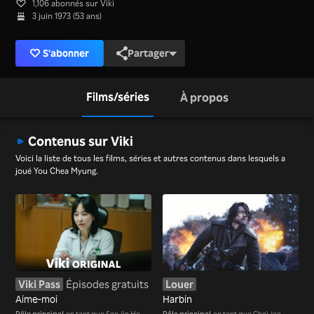
1,106 abonnés sur Viki
3 juin 1973 (53 ans)
S'abonner
Partager
Films/séries
À propos
Contenus sur Viki
Voici la liste de tous les films, séries et autres contenus dans lesquels a
joué You Chea Myung.
Viki Pass
Épisodes gratuits
Louer
Aime-moi
Harbin
Rôle principal
en tant que Seo Jin Ho
Rôle principal
en tant que Choi Jae