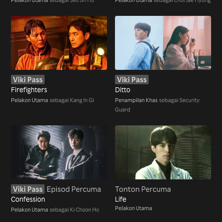
Viki Pass
Viki Pass
Firefighters
Ditto
Pelakon Utama
sebagai Kang In Gi
Penampilan Khas
sebagai Security
Guard
Viki Pass
Episod Percuma
Tonton Percuma
Confession
Life
Pelakon Utama
Pelakon Utama
sebagai Ki Choon Ho