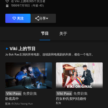
在 Viki 上拥有365个关注者
1986年7月18日（年龄 40）
关注
分享
节目
关于
Viki 上的节目
Jo Bok Rae主演的所有电影、连续剧和电视剧的列表，都在一个地方。
Viki Pass
免费剧集
Viki Pass
免费剧集
卧底高中
烈女朴氏契约结婚传
配角
配角
作为Ko Yeong Hun