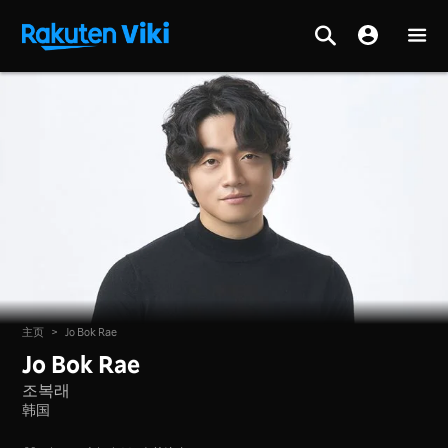
主页
>
Jo Bok Rae
Jo Bok Rae
조복래
韩国