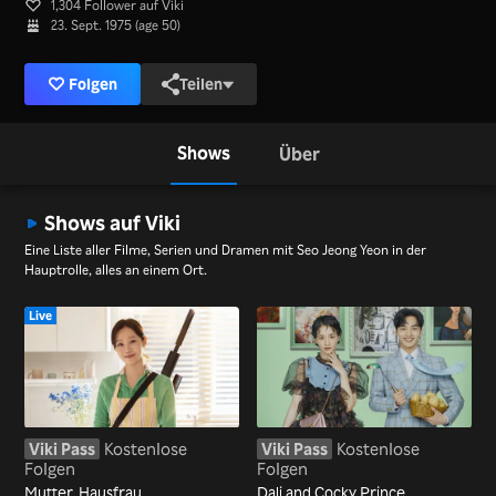
1,304 Follower auf Viki
23. Sept. 1975 (age 50)
Folgen
Teilen
Shows
Über
Shows auf Viki
Eine Liste aller Filme, Serien und Dramen mit Seo Jeong Yeon in der
Hauptrolle, alles an einem Ort.
Live
Viki Pass
Kostenlose
Viki Pass
Kostenlose
Folgen
Folgen
Mutter, Hausfrau,
Dali and Cocky Prince