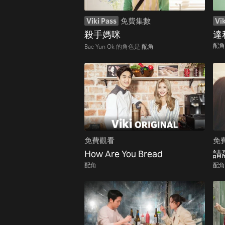
Viki Pass
免費集數
Vik
殺手媽咪
達
配角
Bae Yun Ok 的角色是
配角
免費觀看
免
How Are You Bread
請
配角
配角