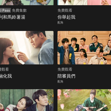
i Pass
免費集數
免費觀看
利和馬鈴薯湯
你舉起我
配角
費觀看
免費觀看
融化我
陪審員們
配角