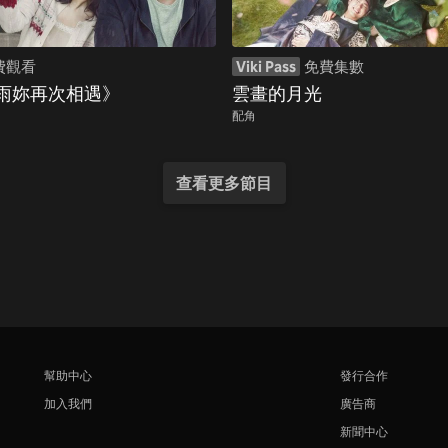
費觀看
Viki Pass
免費集數
雨妳再次相遇》
雲畫的月光
配角
查看更多節目
幫助中心
發行合作
加入我們
廣告商
新聞中心