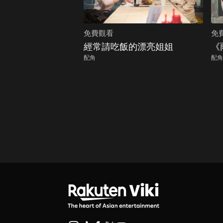
免費觀看
免
經常請吃飯的漂亮姐姐
《
配角
配角