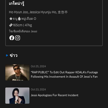
เกร็ดน่ารู้
rap contest, finishing second in the final placing. She then went
on to launch a successful solo career, also appearing on TV shows
Ho Hyun Joo, Jessica Hyunju Ho, 호현주
like “Sister’s Slam Dunk” (2016).
ธนู
หมู่เลือด O
165
cm |
47
kg
โซเชียลมีเดียของ Jessi
ข่าว
Oct 25, 2024
“RAP:PUBLIC” To Edit Out Rapper KOALA’s Footage
Following His Involvement In Assault Of Jessi’s Fan
Oct 23, 2024
Jessi Apologizes For Recent Incident