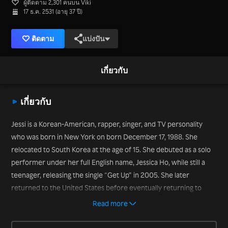
ผู้ติดตาม 2,301 คนบน Viki
17 ธ.ค. 2531 (อายุ 37 ปี)
ติดตาม
แบ่งปัน
เกี่ยวกับ
เกี่ยวกับ
Jessi is a Korean-American, rapper, singer, and TV personality
who was born in New York on born December 17, 1988. She
relocated to South Korea at the age of 15. She debuted as a solo
performer under her full English name, Jessica Ho, while still a
teenager, releasing the single “Get Up” in 2005. She later
returned to the United States before eventually returning to
South Korea and joining the three-member pop and rap group
Read more
Lucky J, which made its debut in 2014. Her breakthrough came in
2015, when she took part in the “Unpretty Rapstar” all-female