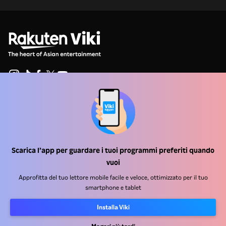
Centro assistenza
Lavora Con Noi
Partner per la distribuzione
Scarica l’app per guardare i tuoi programmi preferiti quando
vuoi
Inserzionisti
Approfitta del tuo lettore mobile facile e veloce, ottimizzato per il tuo
Centro stampa
smartphone e tablet
Condizioni d'uso
Installa Viki
Informativa sulla privacy