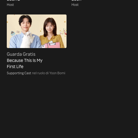
Host
Host
Guarda Gratis
Because This Is My
First Life
Supporting Cast
nel ruolo di Yoon Bomi