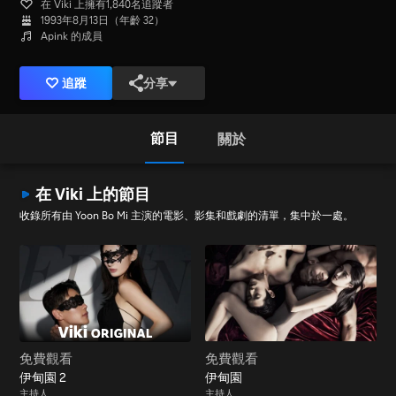
在 Viki 上擁有1,840名追蹤者
1993年8月13日（年齡 32）
Apink 的成員
追蹤
分享
節目
關於
在 Viki 上的節目
收錄所有由 Yoon Bo Mi 主演的電影、影集和戲劇的清單，集中於一處。
免費觀看
免費觀看
伊甸園 2
伊甸園
主持人
主持人