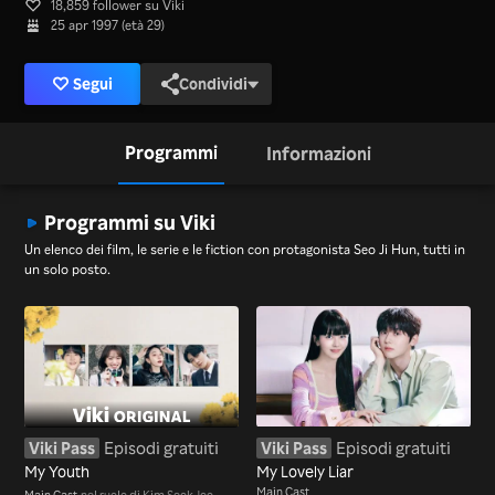
18,859 follower su Viki
25 apr 1997 (età 29)
Segui
Condividi
Programmi
Informazioni
Programmi su Viki
Un elenco dei film, le serie e le fiction con protagonista Seo Ji Hun, tutti in
un solo posto.
Viki Pass
Episodi gratuiti
Viki Pass
Episodi gratuiti
My Youth
My Lovely Liar
Main Cast
Main Cast
nel ruolo di Kim Seok Joo