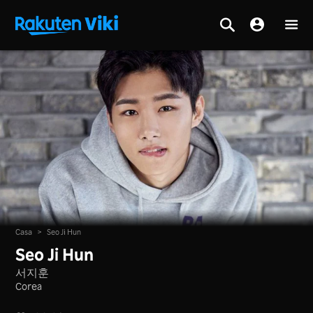
Casa
>
Seo Ji Hun
Seo Ji Hun
서지훈
Corea