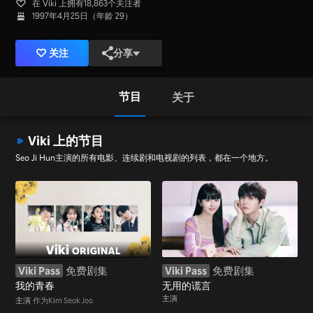
在 Viki 上拥有18,863个关注者
1997年4月25日（年龄 29）
关注
分享
节目
关于
Viki 上的节目
Seo Ji Hun主演的所有电影、连续剧和电视剧的列表，都在一个地方。
Viki Pass
免费剧集
Viki Pass
免费剧集
我的青春
无用的谎言
主演
主演
作为Kim Seok Joo