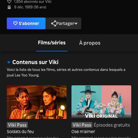
1,854 abonnés sur Viki
8 déc. 1989 (36 ans)
S'abonner
Partager
Films/séries
À propos
Contenus sur Viki
Voici la liste de tous les films, séries et autres contenus dans lesquels a
joué Lee Yoo Young.
Viki Pass
Viki Pass
Épisodes gratuits
Soldats du feu
Ose m'aimer
Rôle principal
en tant que Seo Hee
Rôle principal
en tant que Kim Hong Do