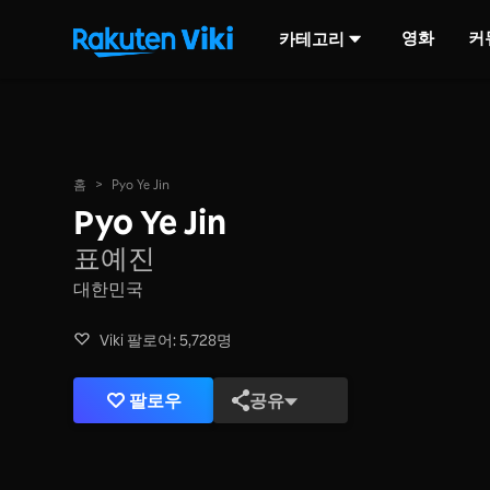
영화
커
카테고리
홈
>
Pyo Ye Jin
Pyo Ye Jin
표예진
대한민국
Viki 팔로어: 5,728명
팔로우
공유