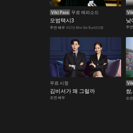
Viki Pass
무료 에피소드
Vik
모범택시3
낮
주연
주연 배우
이(가) Ahn Go Eun(으)로
무료 시청
Vik
김비서가 왜 그럴까
쌈
조연 배우
조연