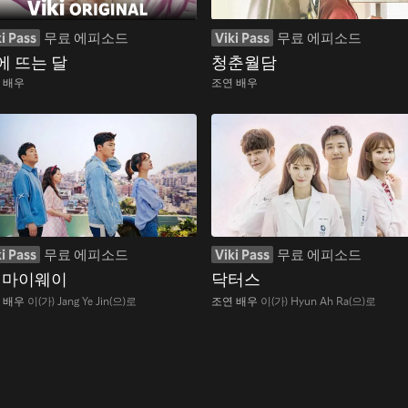
i Pass
무료 에피소드
Viki Pass
무료 에피소드
에 뜨는 달
청춘월담
 배우
조연 배우
i Pass
무료 에피소드
Viki Pass
무료 에피소드
, 마이웨이
닥터스
 배우
이(가) Jang Ye Jin(으)로
조연 배우
이(가) Hyun Ah Ra(으)로