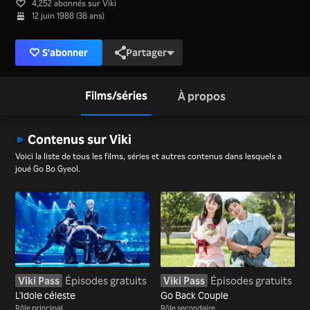
4,252 abonnés sur Viki
12 juin 1988 (38 ans)
S'abonner
Partager
Films/séries
À propos
Contenus sur Viki
Voici la liste de tous les films, séries et autres contenus dans lesquels a
joué Go Bo Gyeol.
Viki Pass
Épisodes gratuits
Viki Pass
Épisodes gratuits
L'Idole céleste
Go Back Couple
Rôle principal
Rôle secondaire