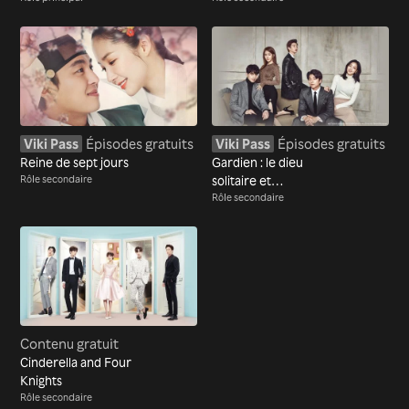
Viki Pass
Épisodes gratuits
Viki Pass
Épisodes gratuits
Reine de sept jours
Gardien : le dieu
Rôle secondaire
solitaire et
majestueux
Rôle secondaire
Contenu gratuit
Cinderella and Four
Knights
Rôle secondaire