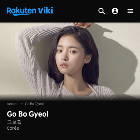
Accueil
>
Go Bo Gyeol
Go Bo Gyeol
고보결
Corée