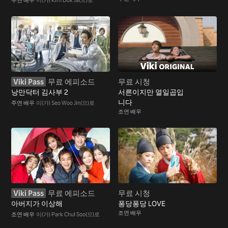
Viki Pass
무료 에피소드
무료 시청
낭만닥터 김사부 2
서른이지만 열일곱입
니다
주연 배우
이(가) Seo Woo Jin(으)로
조연 배우
Viki Pass
무료 에피소드
무료 시청
아버지가 이상해
퐁당퐁당 LOVE
조연 배우
조연 배우
이(가) Park Chul Soo(으)로