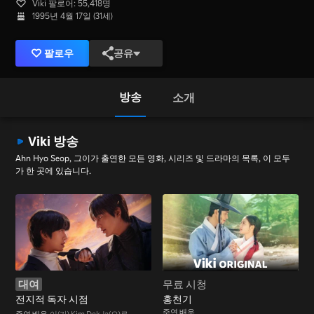
Viki 팔로어: 55,418명
1995년 4월 17일 (31세)
팔로우
공유
방송
소개
Viki 방송
Ahn Hyo Seop, 그이가 출연한 모든 영화, 시리즈 및 드라마의 목록, 이 모두
가 한 곳에 있습니다.
대여
무료 시청
전지적 독자 시점
홍천기
주연 배우
주연 배우
이(가) Kim Dok Ja(으)로