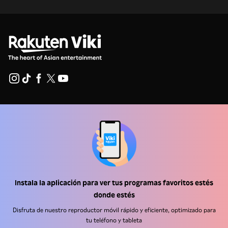
Centro de ayuda
Trabaja con nosotros
Socios de distribución
Anunciantes
Instala la aplicación para ver tus programas favoritos estés
Centro de prensa
donde estés
Disfruta de nuestro reproductor móvil rápido y eficiente, optimizado para
Términos de Uso
tu teléfono y tableta
Política de Privacidad