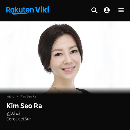
Inicio
>
Kim Seo Ra
Kim Seo Ra
김서라
Corea del Sur