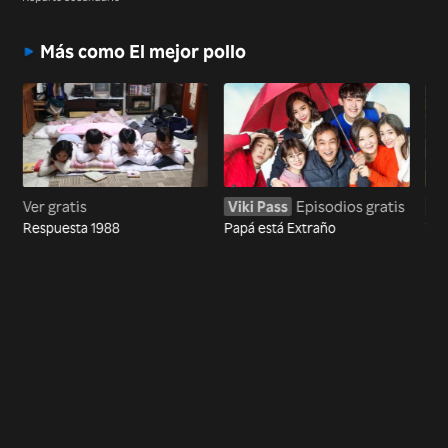
Más como El mejor pollo
Ver gratis
Viki Pass
Episodios gratis
Vi
Respuesta 1988
Papá está Extraño
Vue