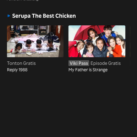
Serupa The Best Chicken
Tonton Gratis
Viki Pass
Episode Gratis
Vi
Reply 1988
My Father is Strange
Go 