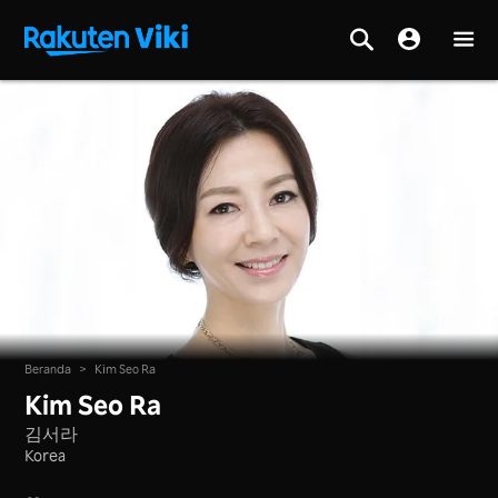
Beranda
>
Kim Seo Ra
Kim Seo Ra
김서라
Korea