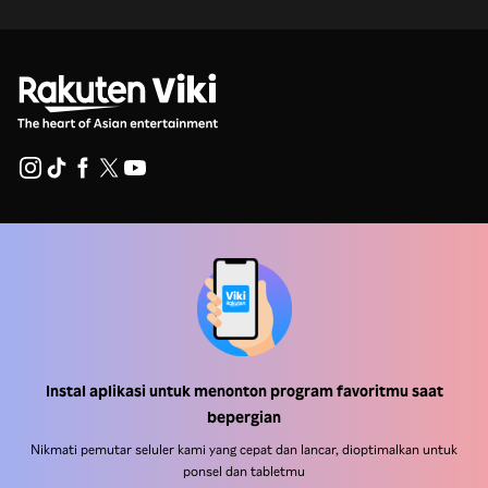
Pusat Bantuan
Bekerja Bersama Kami
Mitra Distribusi
Pengiklan
Instal aplikasi untuk menonton program favoritmu saat
Pusat Pers
bepergian
Nikmati pemutar seluler kami yang cepat dan lancar, dioptimalkan untuk
Ketentuan Penggunaan
ponsel dan tabletmu
Kebijakan Privasi