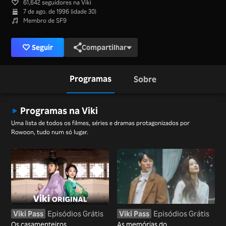
61,642 seguidores na Viki
7 de ago. de 1996 (idade 30)
Membro de SF9
Seguir
Compartilhar
Programas
Sobre
Programas na Viki
Uma lista de todos os filmes, séries e dramas protagonizados por
Rowoon, tudo num só lugar.
Viki Pass
Episódios Grátis
Viki Pass
Episódios Grátis
Os casamenteiros
As memórias do