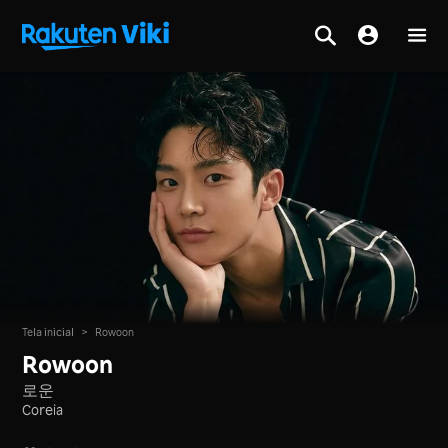
Tela inicial
>
Rowoon
Rowoon
로운
Coreia