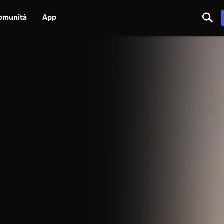
omunità
App