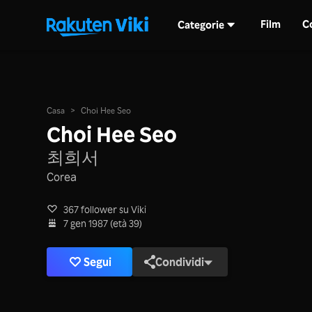
Film
C
Categorie
Casa
>
Choi Hee Seo
Choi Hee Seo
최희서
Corea
367 follower su Viki
7 gen 1987 (età 39)
Segui
Condividi