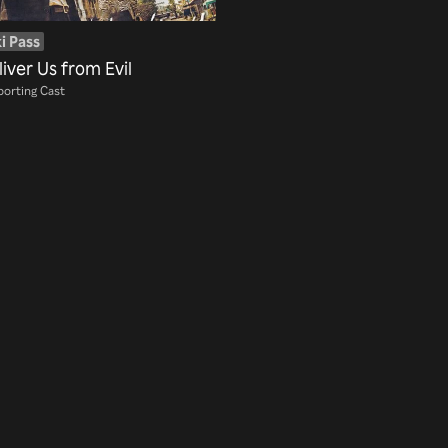
i Pass
iver Us from Evil
orting Cast