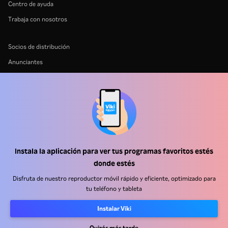
Centro de ayuda
Trabaja con nosotros
Socios de distribución
Anunciantes
Centro de prensa
Términos de Uso
Política de Privacidad
Política de cookies y tecnologías de seguimiento
Política de derechos de autor
Instala la aplicación para ver tus programas favoritos estés
donde estés
Disfruta de nuestro reproductor móvil rápido y eficiente, optimizado para
tu teléfono y tableta
Instalar Viki
Rakuten
Rakuten Kobo
Rakuten Viber
Rakuten Travel
More services
About Rakuten
Quizás más tarde