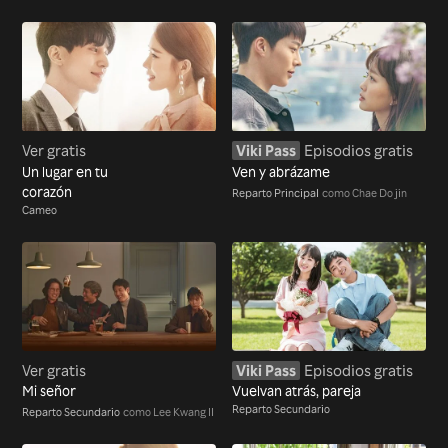
Ver gratis
Viki Pass
Episodios gratis
Un lugar en tu
Ven y abrázame
corazón
Reparto Principal
como Chae Do jin
Cameo
Ver gratis
Viki Pass
Episodios gratis
Mi señor
Vuelvan atrás, pareja
Reparto Secundario
Reparto Secundario
como Lee Kwang Il