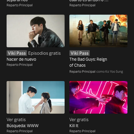
Reparto Principal
nueve colas
Reparto Principal
Viki Pass
Episodios gratis
Viki Pass
Nacer de nuevo
The Bad Guys: Reign
Reparto Principal
of Chaos
Reparto Principal
como Ko Yoo Sung
Ver gratis
Ver gratis
Búsqueda: WWW
Kill It
Reparto Principal
Reparto Principal