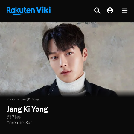
Inicio
>
Jang Ki Yong
Jang Ki Yong
장기용
Corea del Sur