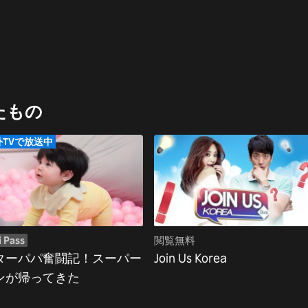
似たもの
外TVで放送中
i Pass
閲覧無料
ターパパ奮闘記！スーパー
Join Us Korea
ンが帰ってきた