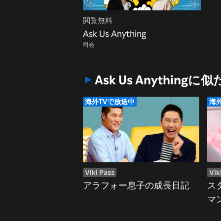
閲覧無料
Ask Us Anything
司会
Ask Us Anythingに
海外TVで放送中
海
Viki Pass
Vik
アラフォー息子の成長日記
ス
マ