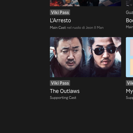
Viki Pass
Gua
L'Arresto
Bo
Main
Main Cast
nel ruolo di Jeon Il Man
Viki Pass
Vik
The Outlaws
My
Supporting Cast
Supp