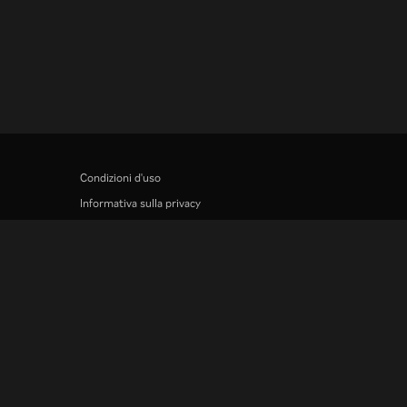
Condizioni d'uso
Informativa sulla privacy
Informativa sui cookie e sulla Tecnologia di
tracciamento
Politica sul copyright