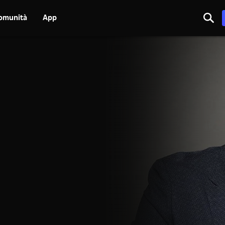
omunità
App