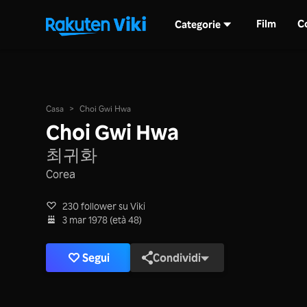
Film
C
Categorie
Casa
>
Choi Gwi Hwa
Choi Gwi Hwa
최귀화
Corea
230 follower su Viki
3 mar 1978 (età 48)
Segui
Condividi