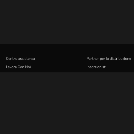
Centro assistenza
Partner per la distribuzione
Lavora Con Noi
Inserzionisti
Centro stampa
Rakuten
Rakuten Kobo
Rakuten Viber
Rakuten Travel
More services
About Rakuten