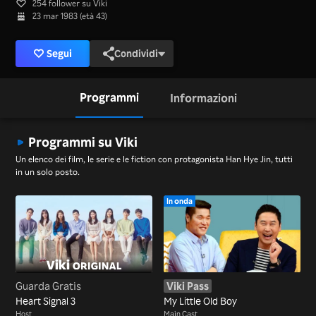
254 follower su Viki
23 mar 1983 (età 43)
Segui
Condividi
Programmi
Informazioni
Programmi su Viki
Un elenco dei film, le serie e le fiction con protagonista Han Hye Jin, tutti
in un solo posto.
In onda
Guarda Gratis
Viki Pass
Heart Signal 3
My Little Old Boy
Host
Main Cast