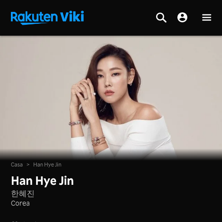
Casa
>
Han Hye Jin
Han Hye Jin
한혜진
Corea