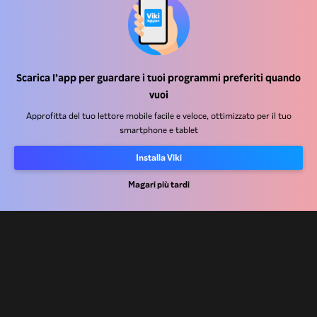
Scarica l’app per guardare i tuoi programmi preferiti quando
Centro assistenza
vuoi
Lavora Con Noi
Approfitta del tuo lettore mobile facile e veloce, ottimizzato per il tuo
smartphone e tablet
Partner per la distribuzione
Installa Viki
Inserzionisti
Magari più tardi
Centro stampa
Condizioni d'uso
Informativa sulla privacy
Informativa sui cookie e sulla Tecnologia di tracciamento
Politica sul copyright