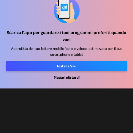
Scarica l’app per guardare i tuoi programmi preferiti quando
Centro assistenza
vuoi
Lavora Con Noi
Approfitta del tuo lettore mobile facile e veloce, ottimizzato per il tuo
smartphone e tablet
Partner per la distribuzione
Installa Viki
Inserzionisti
Magari più tardi
Centro stampa
Condizioni d'uso
Informativa sulla privacy
Informativa sui cookie e sulla Tecnologia di tracciamento
Politica sul copyright