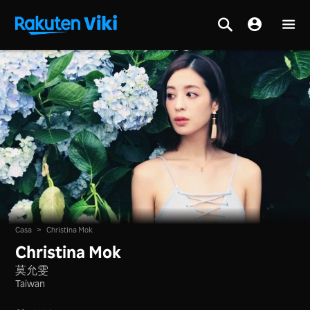
Casa
>
Christina Mok
Christina Mok
莫允雯
Taiwan