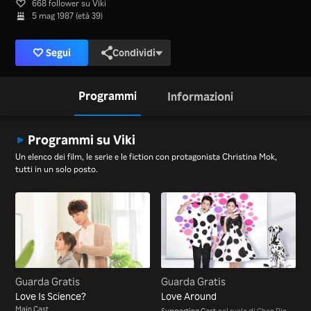
668 follower su Viki
5 mag 1987 (età 39)
Segui
Condividi
Programmi
Informazioni
Programmi su Viki
Un elenco dei film, le serie e le fiction con protagonista Christina Mok,
tutti in un solo posto.
Guarda Gratis
Guarda Gratis
Love Is Science?
Love Around
Main Cast
Supporting Cast
nel ruolo di Chen Pin