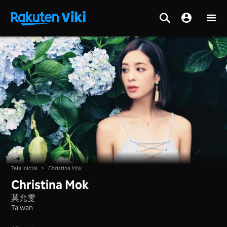
Tela inicial
>
Christina Mok
Christina Mok
莫允雯
Taiwan