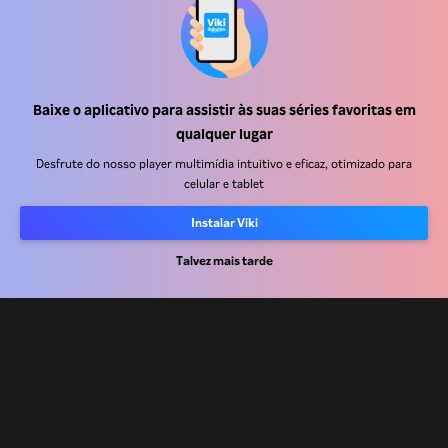
Baixe o aplicativo para assistir às suas séries favoritas em
Central de ajuda
qualquer lugar
Trabalhe Conosco
Desfrute do nosso player multimídia intuitivo e eficaz, otimizado para
celular e tablet
Emissoras
Instalar Viki
Anunciantes
Talvez mais tarde
Central de imprensa
Termos de uso
Política de privacidade
Política de cookies e Tecnologias de rastreamento
Política de direitos autorais