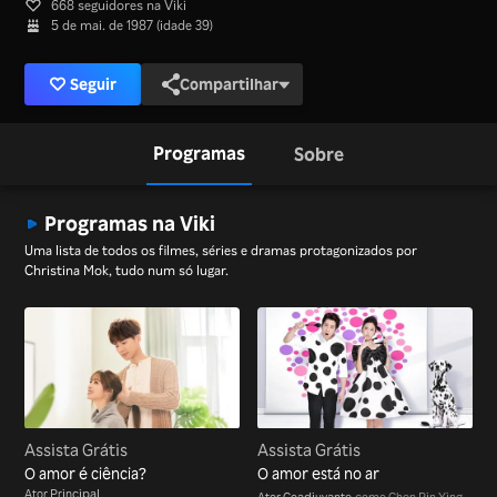
668 seguidores na Viki
5 de mai. de 1987 (idade 39)
Seguir
Compartilhar
Programas
Sobre
Programas na Viki
Uma lista de todos os filmes, séries e dramas protagonizados por
Christina Mok, tudo num só lugar.
Assista Grátis
Assista Grátis
O amor é ciência?
O amor está no ar
Ator Principal
Ator Coadjuvante
como Chen Pin Ying