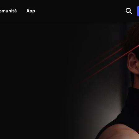
omunità
App