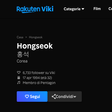
Film
C
Categorie
Casa
>
Hongseok
Hongseok
홍석
Corea
6,733 follower su Viki
17 apr 1994 (età 32)
Membro di Pentagon
Segui
Condividi