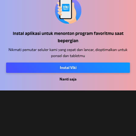
Instal aplikasi untuk menonton program favoritmu saat
Pusat Bantuan
bepergian
Bekerja Bersama Kami
Nikmati pemutar seluler kami yang cepat dan lancar, dioptimalkan untuk
ponsel dan tabletmu
Mitra Distribusi
Instal Viki
Pengiklan
Nanti saja
Pusat Pers
Ketentuan Penggunaan
Kebijakan Privasi
Kebijakan Cookie dan Teknologi Penelusuran
Kebijakan Hak Cipta