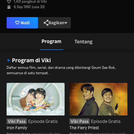
1,431 pengikut di Viki
6 Sep 1992 (usia 33)
Ikuti
Bagikan
Program
Tentang
Program di Viki
Daftar semua film, serial, dan drama yang dibintangi Geum Sae Rok,
semuanya di satu tempat.
Viki Pass
Episode Gratis
Viki Pass
Episode Gratis
Iron Family
The Fiery Priest
Pemeran Utama
sebagai Lee Da Rim
Pemeran Utama
sebagai Seo Seung Ah