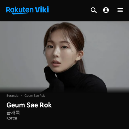
Beranda
>
Geum Sae Rok
Geum Sae Rok
금새록
Korea