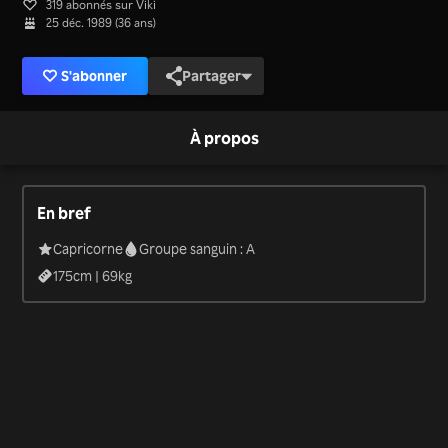
319 abonnés sur Viki
25 déc. 1989 (36 ans)
S'abonner
Partager
À propos
En bref
Capricorne
Groupe sanguin : A
175
cm |
69
kg