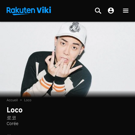
Accueil
>
Loco
Loco
로코
Corée